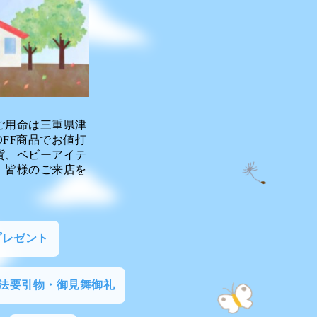
ご用命は三重県津
FF商品でお値打
貨、ベビーアイテ
。皆様のご来店を
プレゼント
法要引物・御見舞御礼