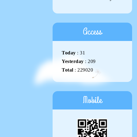
Access
Today
:
31
Yesterday
:
209
Total
:
229020
Mobile