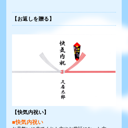
【お返しを贈る】
【快気内祝い】
■快気内祝い