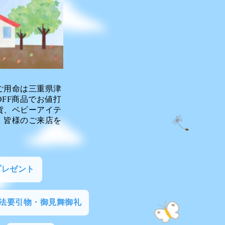
ご用命は三重県津
FF商品でお値打
貨、ベビーアイテ
。皆様のご来店を
プレゼント
法要引物・御見舞御礼